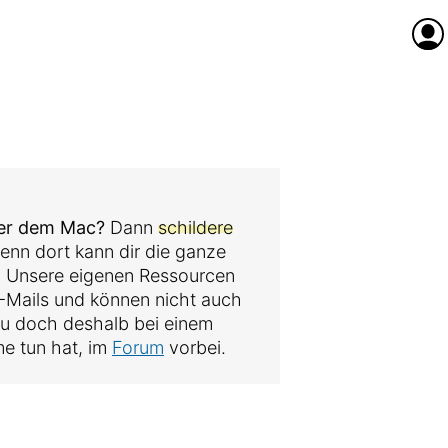
Anme
der dem Mac?
Dann
schildere
denn dort kann dir die ganze
. Unsere eigenen Ressourcen
 E-Mails und können nicht auch
au doch deshalb bei einem
me tun hat, im
Forum
vorbei.