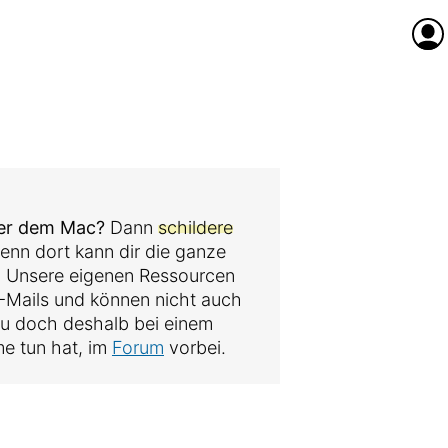
Anme
der dem Mac?
Dann
schildere
denn dort kann dir die ganze
. Unsere eigenen Ressourcen
 E-Mails und können nicht auch
au doch deshalb bei einem
me tun hat, im
Forum
vorbei.