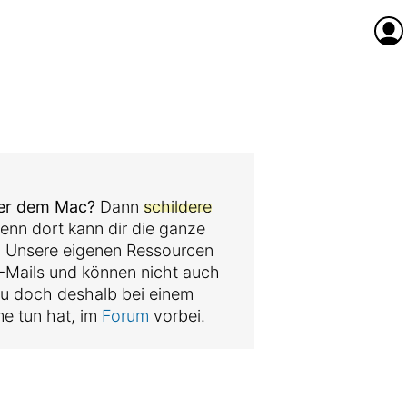
Anme
der dem Mac?
Dann
schildere
denn dort kann dir die ganze
. Unsere eigenen Ressourcen
 E-Mails und können nicht auch
au doch deshalb bei einem
me tun hat, im
Forum
vorbei.