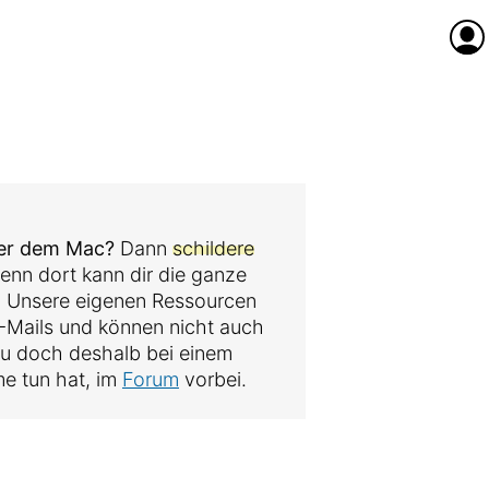
Anme
der dem Mac?
Dann
schildere
denn dort kann dir die ganze
. Unsere eigenen Ressourcen
 E-Mails und können nicht auch
au doch deshalb bei einem
me tun hat, im
Forum
vorbei.