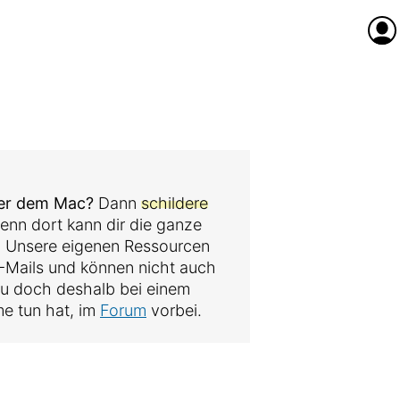
Anme
der dem Mac?
Dann
schildere
denn dort kann dir die ganze
. Unsere eigenen Ressourcen
 E-Mails und können nicht auch
au doch deshalb bei einem
me tun hat, im
Forum
vorbei.