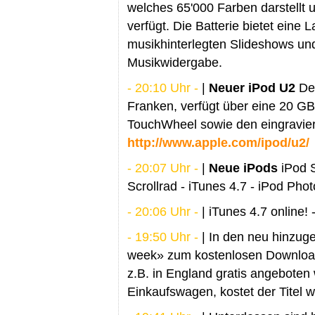
welches 65'000 Farben darstellt 
verfügt. Die Batterie bietet eine 
musikhinterlegten Slideshows un
Musikwidergabe.
- 20:10 Uhr -
|
Neuer iPod U2
Der
Franken, verfügt über eine 20 GB
TouchWheel sowie den eingraviert
http://www.apple.com/ipod/u2/
- 20:07 Uhr -
|
Neue iPods
iPod S
Scrollrad - iTunes 4.7 - iPod Pho
- 20:06 Uhr -
| iTunes 4.7 online!
- 19:50 Uhr -
| In den neu hinzuge
week» zum kostenlosen Download 
z.B. in England gratis angeboten
Einkaufswagen, kostet der Titel w