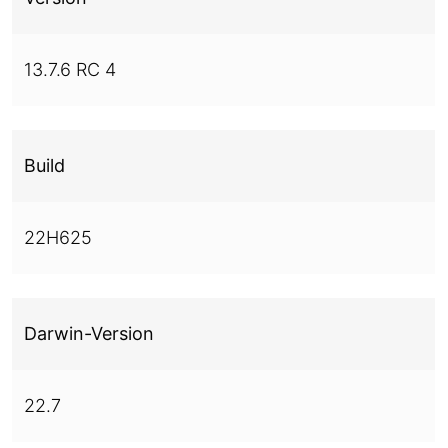
13.7.6 RC 4
Build
22H625
Darwin-Version
22.7