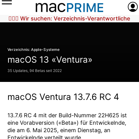
Menü
Anme
🕵🏼‍♀️ Wir suchen: Verzeichnis-Verantwortliche
Verzeichnis: Apple-Systeme
macOS 13 «Ventura»
35 Updates, 94 Betas seit 2022
macOS Ventura 13.7.6 RC 4
13.7.6 RC 4
mit der Build-Nummer
22H625
ist
eine Vorabversion («Beta») für Entwickelnde,
die am
6. Mai 2025
, einem Dienstag, an
Entwickelnde verteilt wurde.