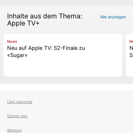
Inhalte aus dem Thema:
Alle anzeigen
Apple TV+
News
N
Neu auf Apple TV: S2-Finale zu
N
«Sugar»
S
Über macprime
Gönner-Abo
Werbung