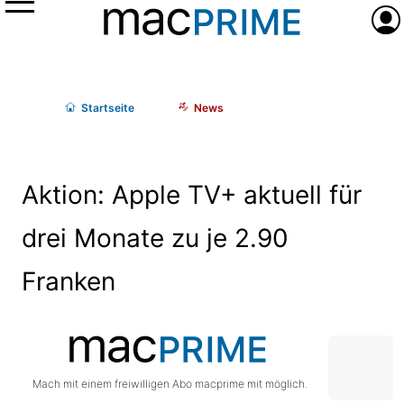
Menü
Anme
Start
seite
News
Aktion: Apple TV+ aktuell für
drei Monate zu je 2.90
Franken
Mach mit einem freiwilligen Abo macprime mit möglich.