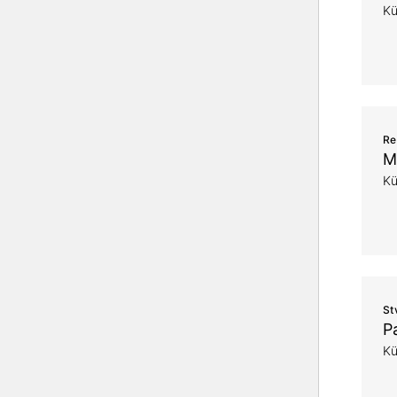
Kü
Re
M
Kü
St
Pa
Kü