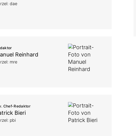
rzel: dae
daktor
anuel Reinhard
rzel: mre
v. Chef-Redaktor
trick Bieri
rzel: pbi