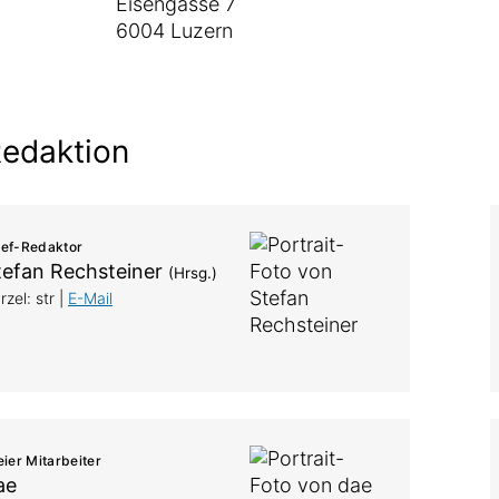
Eisengasse 7
6004 Luzern
edaktion
ef-Redaktor
tefan Rechsteiner
(Hrsg.)
rzel: str |
E-Mail
eier Mitarbeiter
ae