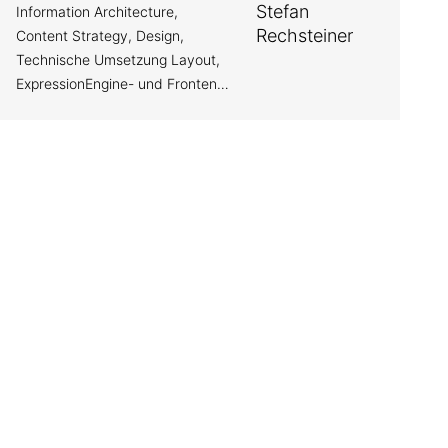
Information Architecture,
Content Strategy, Design,
Technische Umsetzung Layout,
ExpressionEngine- und Frontend-
Coding
Kürzel: str |
E-Mail