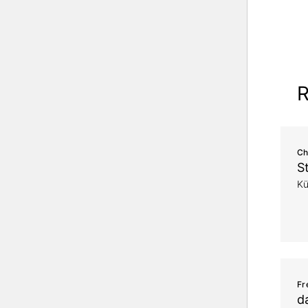
R
Ch
S
Kü
Fr
d