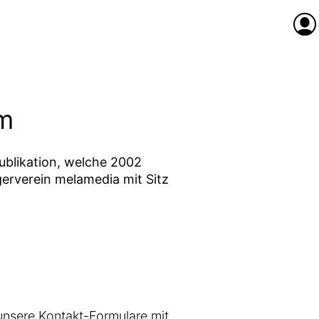
Anme
m
ublikation, welche 2002
erverein melamedia mit Sitz
unsere Kontakt-Formulare mit