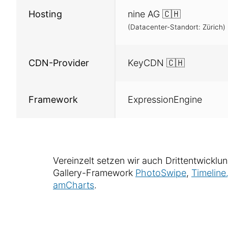
Hinter den Kulissen
Hosting
nine AG 🇨🇭
(Datacenter-Standort: Zürich)
CDN-Provider
KeyCDN 🇨🇭
Framework
ExpressionEngine
Vereinzelt setzen wir auch Drittentwickl
Gallery-Framework
PhotoSwipe
,
Timeline.
amCharts
.