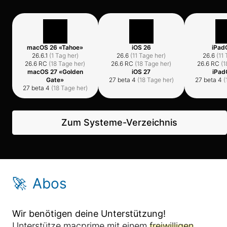
macOS 26 «Tahoe»
iOS 26
iPad
26.6.1
(1 Tag her)
26.6
(11 Tage her)
26.6
(11
26.6 RC
(18 Tage her)
26.6 RC
(18 Tage her)
26.6 RC
(1
macOS 27 «Golden
iOS 27
iPad
Gate»
27 beta 4
(18 Tage her)
27 beta 4
(
27 beta 4
(18 Tage her)
Zum Systeme-Verzeichnis
🚀
Abos
Wir benötigen deine Unterstützung!
Unterstütze macprime mit einem
freiwilligen