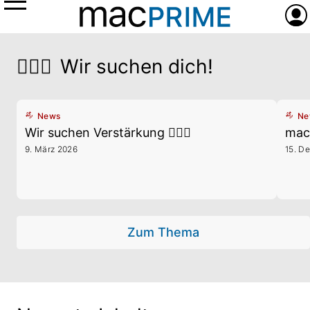
Menü
Anme
macprime Startseite
🕵🏼‍♀️
Wir suchen dich!
News
Ne
Wir suchen Verstärkung 🕵🏼‍♀️
mac
9. März 2026
15. D
Zum Thema