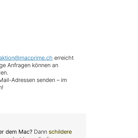
aktion@macprime.ch
erreicht
ige Anfragen können an
en.
-Mail-Adressen senden – im
n!
der dem Mac?
Dann
schildere