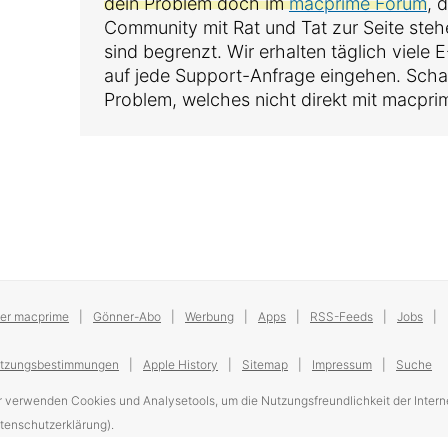
dein Problem doch im
macprime Forum
, 
Community mit Rat und Tat zur Seite ste
sind begrenzt. Wir erhalten täglich viele
auf jede Support-Anfrage eingehen. Sch
Problem, welches nicht direkt mit macpri
er macprime
Gönner-Abo
Werbung
Apps
RSS-Feeds
Jobs
tzungsbestimmungen
Apple History
Sitemap
Impressum
Suche
r verwenden Cookies und Analysetools, um die Nutzungsfreundlichkeit der Interne
tenschutzerklärung).