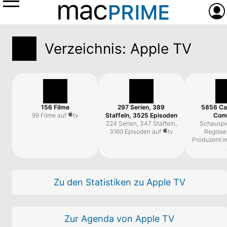
Menü
Anme
Verzeichnis: Apple TV
5856 Ca
156 Filme
297 Serien, 389
Com
99 Filme auf

tv
Staffeln
,
3525 Episoden
Schauspie
224 Serien, 347 Staffeln
,
Regisse
3160 Episoden auf

tv
Produzent:i
Zu den Statistiken zu Apple TV
Zur Agenda von Apple TV