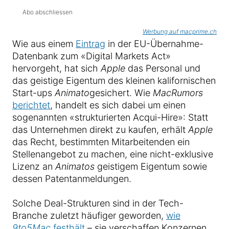
Abo abschliessen
Werbung auf macprime.ch
Wie aus einem
Eintrag
in der EU-Übernahme-
Datenbank zum «Digital Markets Act»
hervorgeht, hat sich
Apple
das Personal und
das geistige Eigentum des kleinen kalifornischen
Start-ups
Animato
gesichert. Wie
MacRumors
berichtet
, handelt es sich dabei um einen
sogenannten «strukturierten Acqui-Hire»: Statt
das Unternehmen direkt zu kaufen, erhält
Apple
das Recht, bestimmten Mitarbeitenden ein
Stellenangebot zu machen, eine nicht-exklusive
Lizenz an
Animatos
geistigem Eigentum sowie
dessen Patentanmeldungen.
Solche Deal-Strukturen sind in der Tech-
Branche zuletzt häufiger geworden,
wie
9to5Mac
festhält
– sie verschaffen Konzernen