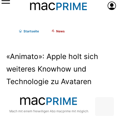
Menü
Anme
Start
seite
News
«Animato»: Apple holt sich
weiteres Knowhow und
Technologie zu Avataren
Mach mit einem freiwilligen Abo macprime mit möglich.