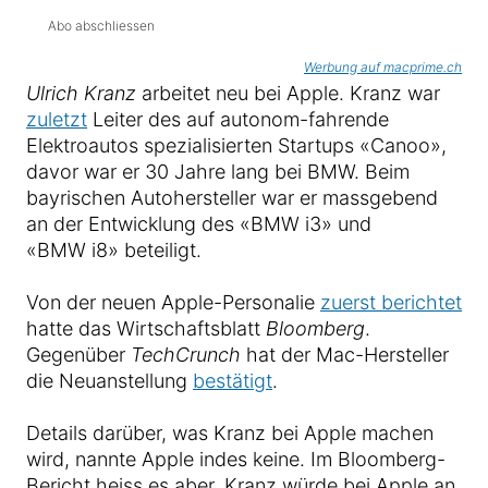
Abo abschliessen
Werbung auf macprime.ch
Ulrich Kranz
arbeitet neu bei Apple. Kranz war
zuletzt
Leiter des auf autonom-fahrende
Elektroautos spezialisierten Startups «Canoo»,
davor war er 30 Jahre lang bei BMW. Beim
bayrischen Autohersteller war er massgebend
an der Entwicklung des «BMW i3» und
«BMW i8» beteiligt.
Von der neuen Apple-Personalie
zuerst berichtet
hatte das Wirtschaftsblatt
Bloomberg
.
Gegenüber
TechCrunch
hat der Mac-Hersteller
die Neuanstellung
bestätigt
.
Details darüber, was Kranz bei Apple machen
wird, nannte Apple indes keine. Im Bloomberg-
Bericht heiss es aber, Kranz würde bei Apple an