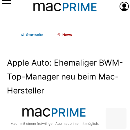
Menü
Anme
Start
seite
News
Apple Auto: Ehemaliger BWM-
Top-Manager neu beim Mac-
Hersteller
Mach mit einem freiwilligen Abo macprime mit möglich.