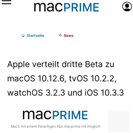
Menü
Anme
Start
seite
News
Apple verteilt dritte Beta zu
macOS 10.12.6, tvOS 10.2.2,
watchOS 3.2.3 und iOS 10.3.3
Mach mit einem freiwilligen Abo macprime mit möglich.