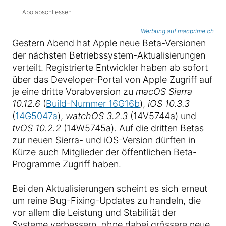
Abo abschliessen
Werbung auf macprime.ch
Gestern Abend hat Apple neue Beta-Versionen
der nächsten Betriebssystem-Aktualisierungen
verteilt. Registrierte Entwickler haben ab sofort
über das Developer-Portal von Apple Zugriff auf
je eine dritte Vorabversion zu
macOS Sierra
10.12.6
(
Build-Nummer 16G16b
),
iOS 10.3.3
(
14G5047a
),
watchOS 3.2.3
(14V5744a) und
tvOS 10.2.2
(14W5745a). Auf die dritten Betas
zur neuen Sierra- und iOS-Version dürften in
Kürze auch Mitglieder der öffentlichen Beta-
Programme Zugriff haben.
Bei den Aktualisierungen scheint es sich erneut
um reine Bug-Fixing-Updates zu handeln, die
vor allem die Leistung und Stabilität der
Systeme verbessern, ohne dabei grössere neue