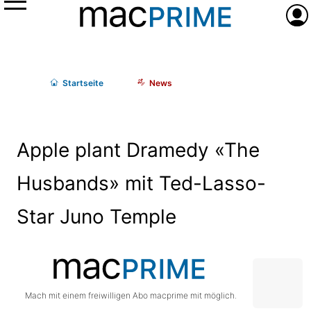
Menü
Anme
Start
seite
News
Apple plant Dramedy «The
Husbands» mit Ted-Lasso-
Star Juno Temple
Mach mit einem freiwilligen Abo macprime mit möglich.