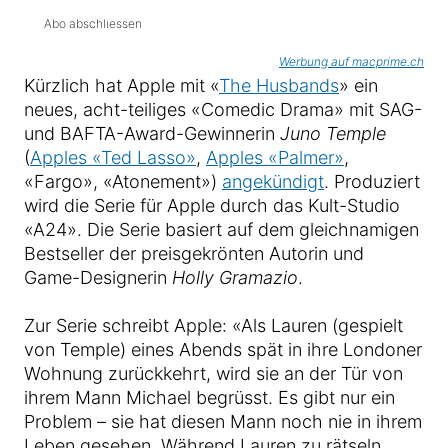
Abo abschliessen
Werbung auf macprime.ch
Kürzlich hat Apple mit «
The Husbands
» ein
neues, acht-teiliges «Comedic Drama» mit SAG-
und BAFTA-Award-Gewinnerin
Juno Temple
(
Apples «Ted Lasso»
,
Apples «Palmer»
,
«Fargo», «Atonement»)
angekündigt
. Produziert
wird die Serie für Apple durch das Kult-Studio
«A24». Die Serie basiert auf dem gleichnamigen
Bestseller der preisgekrönten Autorin und
Game-Designerin
Holly Gramazio
.
Zur Serie schreibt Apple: «Als Lauren (gespielt
von Temple) eines Abends spät in ihre Londoner
Wohnung zurückkehrt, wird sie an der Tür von
ihrem Mann Michael begrüsst. Es gibt nur ein
Problem – sie hat diesen Mann noch nie in ihrem
Leben gesehen. Während Lauren zu rätseln