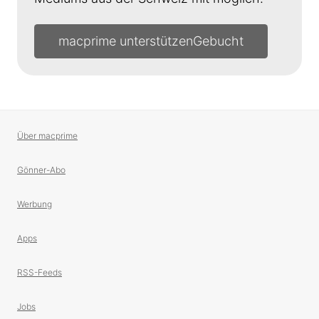
macprime unterstützen
Über macprime
Gönner-Abo
Werbung
Apps
RSS-Feeds
Jobs