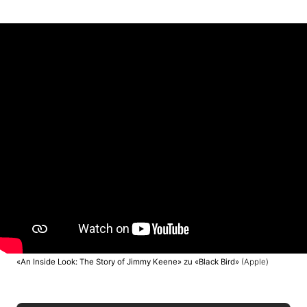
«An Inside Look: The Story of Jimmy Keene» zu «Black Bird»
(Apple)