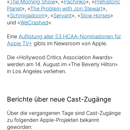
«
The Morning Show
», «
Pachinko
», «
Prehistoric
Planet
», «
The Problem with Jon Stewart
»,
«
Schmigadoon!
», «
Servant
», «
Slow Horses
»
und «
WeCrashed
».
Eine
Auflistung aller 53 HCAA-Nominationen für
Apple TV+
gibts im Newsroom von Apple.
Die «Hollywood Critics Association Awards»
werden am 14. August im «The Beverly Hilton»
in Los Angeles verliehen.
Berichte über neue Cast-Zugänge
Über die vergangenen Tage sind Cast-Zugänge
zu folgenden Apple-Projekten bekannt
geworden: