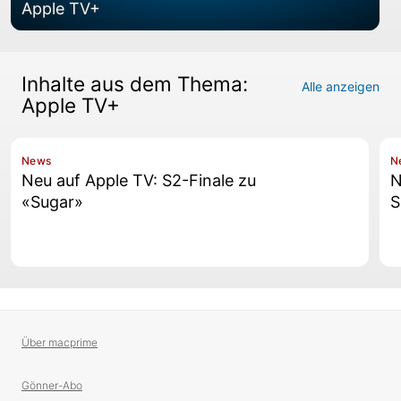
Apple TV+
Inhalte aus dem Thema:
Alle anzeigen
Apple TV+
News
N
Neu auf Apple TV: S2-Finale zu
N
«Sugar»
S
Über macprime
Gönner-Abo