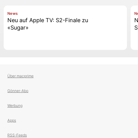
News
N
Neu auf Apple TV: S2-Finale zu
N
«Sugar»
S
Über macprime
Gönner-Abo
Werbung
Apps
RSS-Feeds