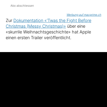
Abo abschliessen
Werbung auf macprime.ch
Zur
Dokumentation «‘Twas the Fight Before
Christmas (Messy Christmas)»
über eine
«skurrile Weihnachtsgeschichte» hat Apple
einen ersten Trailer veröffentlicht.