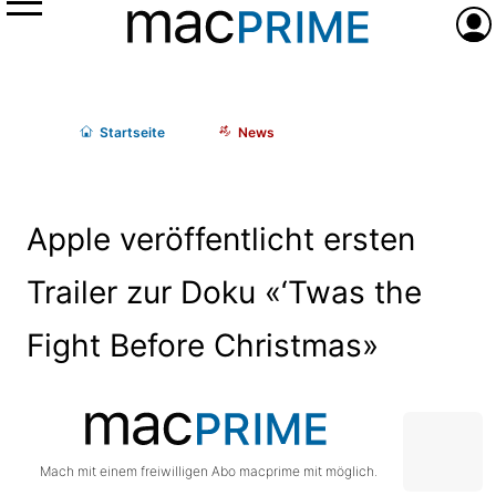
Menü
Anme
Start
seite
News
Apple veröffentlicht ersten
Trailer zur Doku «‘Twas the
Fight Before Christmas»
Mach mit einem freiwilligen Abo macprime mit möglich.