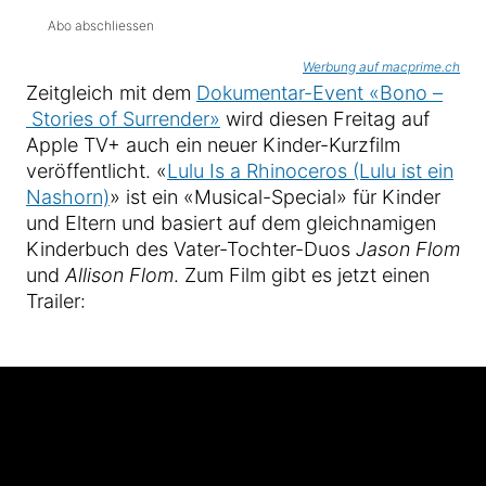
Abo abschliessen
Werbung auf macprime.ch
Zeitgleich mit dem
Dokumentar-Event «Bono –
Stories of Surrender»
wird diesen Freitag auf
Apple TV+ auch ein neuer Kinder-Kurzfilm
veröffentlicht. «
Lulu Is a Rhinoceros (Lulu ist ein
Nashorn)
» ist ein «Musical-Special» für Kinder
und Eltern und basiert auf dem gleichnamigen
Kinderbuch des Vater-Tochter-Duos
Jason Flom
und
Allison Flom
. Zum Film gibt es jetzt einen
Trailer: