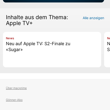
Inhalte aus dem Thema:
Alle anzeigen
Apple TV+
News
N
Neu auf Apple TV: S2-Finale zu
N
«Sugar»
S
Über macprime
Gönner-Abo