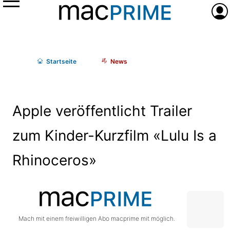
Menü
Anme
Start
seite
News
Apple veröffentlicht Trailer
zum Kinder-Kurzfilm «Lulu Is a
Rhinoceros»
Mach mit einem freiwilligen Abo macprime mit möglich.