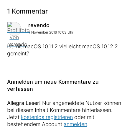
1 Kommentar
Kommentar von
revendo
1. November 2016 10:03 Uhr
Ist mit macOS 10.11.2 vielleicht macOS 10.12.2
gemeint?
Anmelden um neue Kommentare zu
verfassen
Allegra Leser!
Nur angemeldete Nutzer können
bei diesem Inhalt Kommentare hinterlassen.
Jetzt
kostenlos registrieren
oder mit
bestehendem Account
anmelden
.