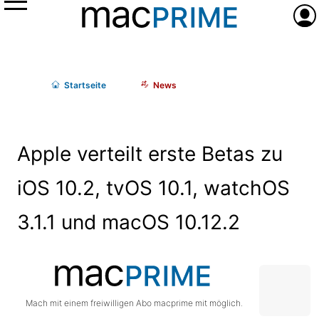
Menü
Anme
Start
seite
News
Apple verteilt erste Betas zu
iOS 10.2, tvOS 10.1, watchOS
3.1.1 und macOS 10.12.2
Mach mit einem freiwilligen Abo macprime mit möglich.