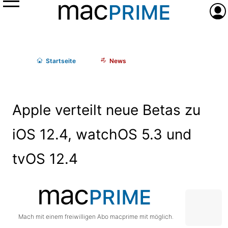
Menü
Anme
Start
seite
News
Apple verteilt neue Betas zu
iOS 12.4, watchOS 5.3 und
tvOS 12.4
Mach mit einem freiwilligen Abo macprime mit möglich.