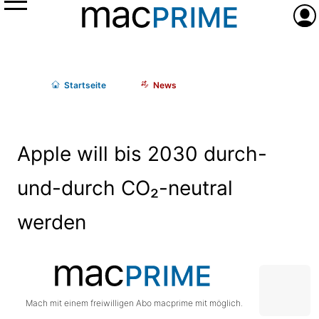
Menü
Anme
Start
seite
News
Apple will bis 2030 durch-
und-durch CO₂-neutral
werden
Mach mit einem freiwilligen Abo macprime mit möglich.