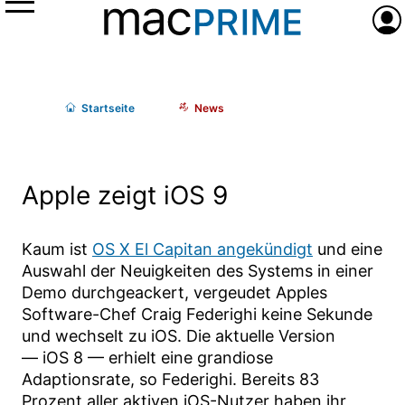
Menü
Anme
Start
seite
News
Apple zeigt iOS 9
Kaum ist
OS X El Capitan angekündigt
und eine
Auswahl der Neuigkeiten des Systems in einer
Demo durchgeackert, vergeudet Apples
Software-Chef Craig Federighi keine Sekunde
und wechselt zu iOS. Die aktuelle Version
— iOS 8 — erhielt eine grandiose
Adaptionsrate, so Federighi. Bereits 83
Prozent aller aktiven iOS-Nutzer haben ihr