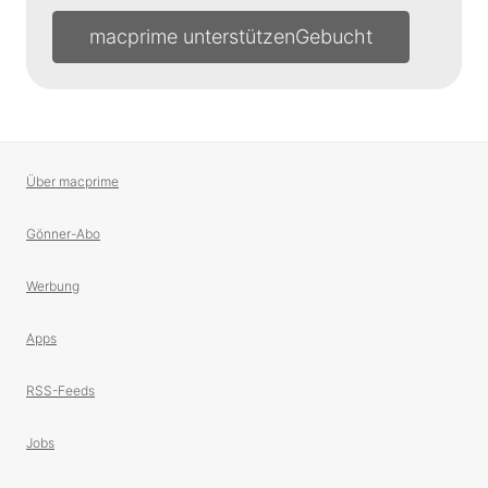
macprime unterstützen
Über macprime
Gönner-Abo
Werbung
Apps
RSS-Feeds
Jobs