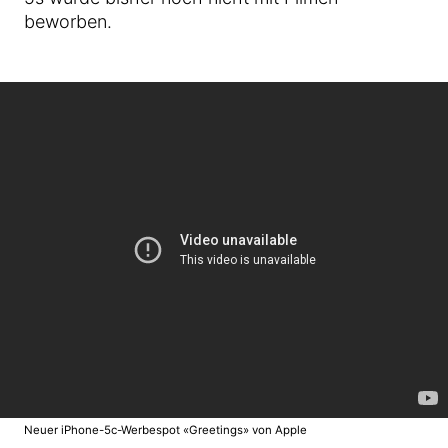
beworben.
Neuer iPhone-5c-Werbespot «Greetings» von Apple