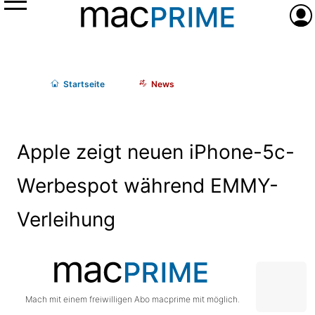
Menü
Anme
Start
seite
News
Apple zeigt neuen iPhone-5c-
Werbespot während EMMY-
Verleihung
Mach mit einem freiwilligen Abo macprime mit möglich.