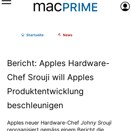
Menü
Anme
Start
seite
News
Bericht: Apples Hardware-
Chef Srouji will Apples
Produktentwicklung
beschleunigen
Apples neuer Hardware-Chef
Johny Srouji
reorganisiert gemäss einem Bericht die