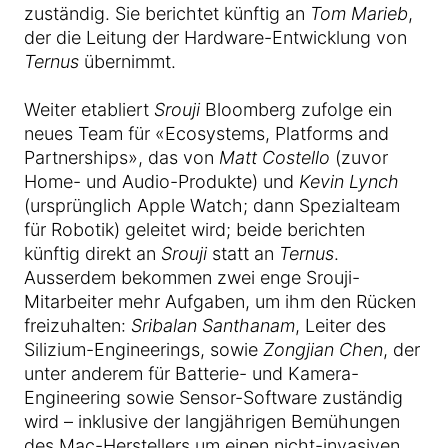
zuständig. Sie berichtet künftig an
Tom Marieb
,
der die Leitung der Hardware-Entwicklung von
Ternus
übernimmt.
Weiter etabliert
Srouji
Bloomberg zufolge ein
neues Team für «Ecosystems, Platforms and
Partnerships», das von
Matt Costello
(zuvor
Home- und Audio-Produkte) und
Kevin Lynch
(ursprünglich Apple Watch; dann Spezialteam
für Robotik) geleitet wird; beide berichten
künftig direkt an
Srouji
statt an
Ternus
.
Ausserdem bekommen zwei enge Srouji-
Mitarbeiter mehr Aufgaben, um ihm den Rücken
freizuhalten:
Sribalan Santhanam
, Leiter des
Silizium-Engineerings, sowie
Zongjian Chen
, der
unter anderem für Batterie- und Kamera-
Engineering sowie Sensor-Software zuständig
wird – inklusive der langjährigen Bemühungen
des Mac-Herstellers um einen nicht-invasiven