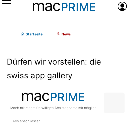
Menü
Anme
Start
seite
News
Dürfen wir vorstellen: die
swiss app gallery
Mach mit einem freiwilligen Abo macprime mit möglich.
Abo abschliessen