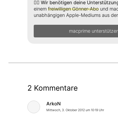
👉🏼
Wir benötigen deine Unterstützun
einem
freiwilligen Gönner-Abo
und mach
unabhängigen Apple-Mediums aus der 
macprime unterstütze
2 Kommentare
Kommentar von
ArkoN
Mittwoch, 3. Oktober 2012 um 10:19 Uhr