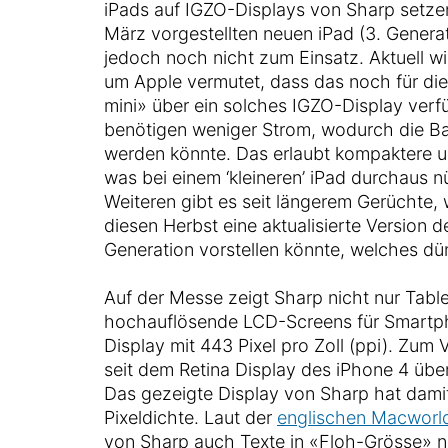
iPads auf IGZO-Displays von Sharp setz
März vorgestellten neuen iPad (3. Gener
jedoch noch nicht zum Einsatz. Aktuell w
um Apple vermutet, dass das noch für di
mini» über ein solches IGZO-Display ver
benötigen weniger Strom, wodurch die Bat
werden könnte. Das erlaubt kompaktere u
was bei einem ‘kleineren’ iPad durchaus n
Weiteren gibt es seit längerem Gerüchte,
diesen Herbst eine aktualisierte Version de
Generation vorstellen könnte, welches dün
Auf der Messe zeigt Sharp nicht nur Tabl
hochauflösende LCD-Screens für Smartph
Display mit 443 Pixel pro Zoll (ppi). Zum 
seit dem Retina Display des iPhone 4 über
Das gezeigte Display von Sharp hat damit
Pixeldichte. Laut der
englischen Macworl
von Sharp auch Texte in «Floh-Grösse» no