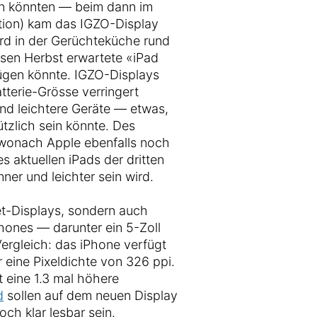
en könnten — beim dann im
ation) kam das IGZO-Display
ird in der Gerüchteküche rund
esen Herbst erwartete «iPad
fügen könnte. IGZO-Displays
terie-Grösse verringert
nd leichtere Geräte — etwas,
ützlich sein könnte. Des
 wonach Apple ebenfalls noch
s aktuellen iPads der dritten
ner und leichter sein wird.
et-Displays, sondern auch
ones — darunter ein 5-Zoll
Vergleich: das iPhone verfügt
 eine Pixeldichte von 326 ppi.
 eine 1.3 mal höhere
d
sollen auf dem neuen Display
ch klar lesbar sein.