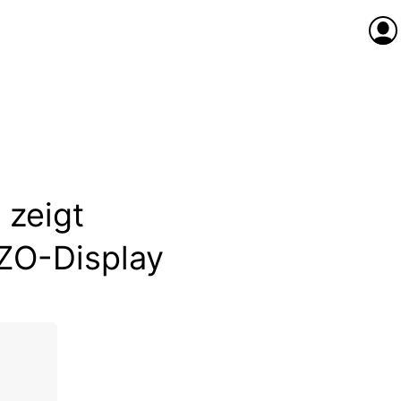
Anme
 zeigt
ZO-Display