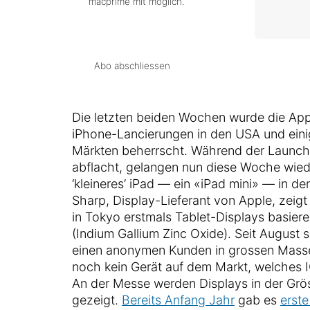
macprime mit möglich.
Abo abschliessen
Die letzten beiden Wochen wurde die Ap
iPhone-Lancierungen in den USA und eini
Märkten beherrscht. Während der Launch
abflacht, gelangen nun diese Woche wied
‘kleineres’ iPad — ein «iPad mini» — in d
Sharp, Display-Lieferant von Apple, zeig
in Tokyo erstmals Tablet-Displays basier
(Indium Gallium Zinc Oxide). Seit August s
einen anonymen Kunden in grossen Massen 
noch kein Gerät auf dem Markt, welches 
An der Messe werden Displays in der Grös
gezeigt.
Bereits Anfang Jahr
gab es
erst