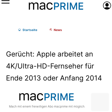
Menü
Anme
Start
seite
News
Gerücht: Apple arbeitet an
4K/Ultra-HD-Fernseher für
Ende 2013 oder Anfang 2014
Mach mit einem freiwilligen Abo macprime mit möglich.