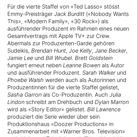
Für die vierte Staffel von «Ted Lasso» stösst
Emmy-Preisträger
Jack Burditt
(«Nobody Wants
This», «Modern Family», «30 Rock») als
ausführender Produzent im Rahmen eines neuen
Gesamtvertrags mit Apple TV+ zur Crew.
Abermals zur Produzenten-Garde gehören
Sudeikis,
Brendan Hunt
,
Joe Kelly
,
Jane Becker
,
Jamie Lee
und
Bill Wrubel
.
Brett Goldstein
fungiert erneut neben
Leanne Bowen
als Autor
und ausführender Produzent.
Sarah Walker
und
Phoebe Walsh
werden auch als Autorinnen und
Produzentinnen für die vierte Staffel gelistet,
Sasha Garron
als Co-Produzentin. Auch
Julia
Lindon
schreibt am Drehbuch und
Dylan Marron
wird als «Story Editor» gelistet.
Bill Lawrence
produziert die Serie wieder über sein
Produktionshaus «Doozer Productions» in
Zusammenarbeit mit «Warner Bros. Television»