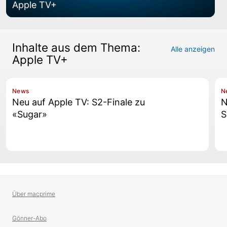
Apple TV+
Inhalte aus dem Thema:
Alle anzeigen
Apple TV+
News
N
Neu auf Apple TV: S2-Finale zu
N
«Sugar»
S
Über macprime
Gönner-Abo