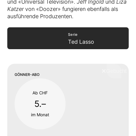
und «Universal Television».
Jeff Ingold
und
Liza
Katzer
von «Doozer» fungieren ebenfalls als
ausführende Produzenten.
Serie
Ted Lasso
❌
Schliess
GÖNNER-ABO
Ab CHF
5.–
im Monat