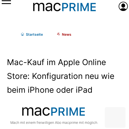
Menü
Anme
Start
seite
News
Mac-Kauf im Apple Online
Store: Konfiguration neu wie
beim iPhone oder iPad
Mach mit einem freiwilligen Abo macprime mit möglich.