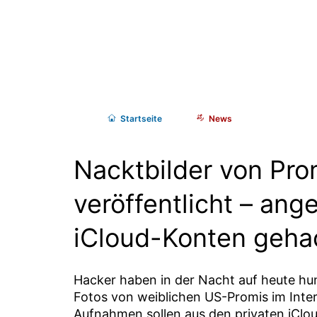
Start
seite
News
Nacktbilder von Pro
veröffentlicht – ang
iCloud-Konten geha
Hacker haben in der Nacht auf heute hu
Fotos von weiblichen US-Promis im Intern
Aufnahmen sollen aus den privaten iCl