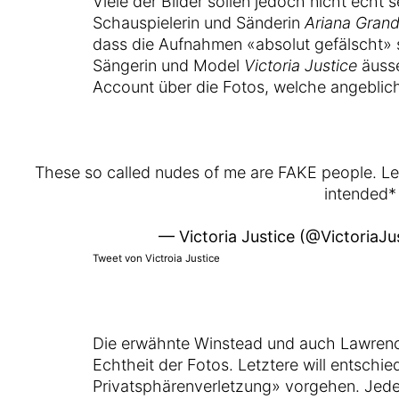
Viele der Bilder sollen jedoch nicht echt s
Schauspielerin und Sänderin
Ariana Gran
dass die Aufnahmen «absolut gefälscht» s
Sängerin und Model
Victoria Justice
äusse
Account über die Fotos, welche angeblich
These so called nudes of me are FAKE people. Let
intended*
— Victoria Justice (@VictoriaJu
Tweet von Victroia Justice
Die erwähnte Winstead und auch Lawrenc
Echtheit der Fotos. Letztere will entsch
Privatsphärenverletzung» vorgehen. Jede