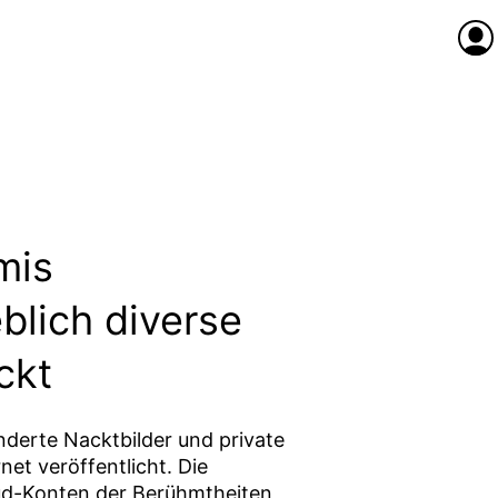
Anme
mis
eblich diverse
ckt
nderte Nacktbilder und private
et veröffentlicht. Die
oud-Konten der Berühmtheiten