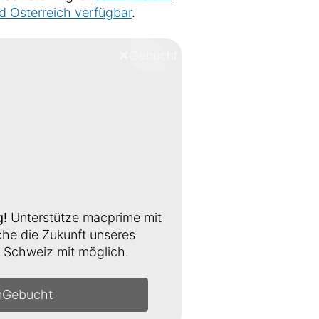
d Österreich verfügbar
.
❌
Schliessen
g!
Unterstütze macprime mit
e die Zukunft unseres
Schweiz mit möglich.
n