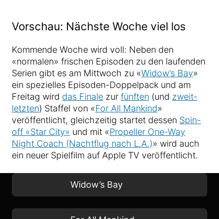
Vorschau: Nächste Woche viel los
Kommende Woche wird voll: Neben den
«normalen» frischen Episoden zu den laufenden
Serien gibt es am Mittwoch zu «
Widow’s Bay
»
ein spezielles Episoden-Doppelpack und am
Freitag wird
das Finale
zur
fünften
(und
zweit-
letzten
) Staffel von «
For All Mankind
»
veröffentlicht, gleichzeitig startet dessen
Spin-
off «Star City»
und mit «
Propeller One-Way
Night Coach (Nachtflug nach L.A.)
» wird auch
ein neuer Spielfilm auf Apple TV veröffentlicht.
Widow’s Bay