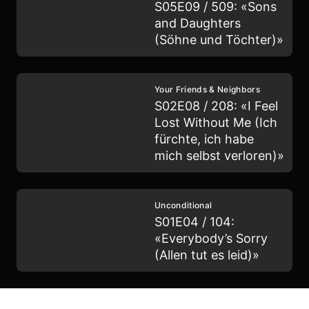
S05E09 / 509: «Sons
and Daughters
(Söhne und Töchter)»
Your Friends & Neighbors
S02E08 / 208: «I Feel
Lost Without Me (Ich
fürchte, ich habe
mich selbst verloren)»
Unconditional
S01E04 / 104:
«Everybody’s Sorry
(Allen tut es leid)»