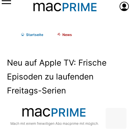
Menü
Anme
Start
seite
News
Neu auf Apple TV: Frische
Episoden zu laufenden
Freitags-Serien
Mach mit einem freiwilligen Abo macprime mit möglich.