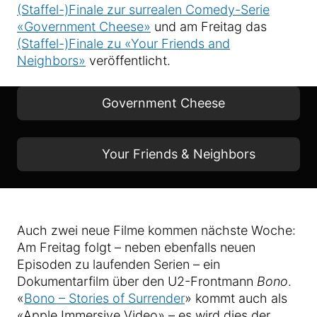
(Staffel-)Finale zur surrealen Comedy-Serie
«Government Cheese»
und am Freitag das
(Staffel-)Finale zu «Your Friends and
Neighbors»
veröffentlicht.
Government Cheese
Your Friends & Neighbors
Auch zwei neue Filme kommen nächste Woche:
Am Freitag folgt – neben ebenfalls neuen
Episoden zu laufenden Serien – ein
Dokumentarfilm über den U2-Frontmann
Bono
.
«
Bono – Stories of Surrender
» kommt auch als
«Apple Immersive Video» – es wird dies der