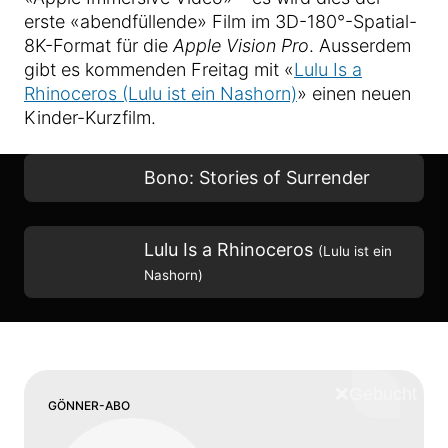
erste «abendfüllende» Film im 3D-180°-Spatial-
8K-Format für die
Apple Vision Pro
. Ausserdem
gibt es kommenden Freitag mit «
Lulu Is a
Rhinoceros (Lulu ist ein Nashorn)
» einen neuen
Kinder-Kurzfilm.
Bono: Stories of Surrender
Lulu Is a Rhinoceros
(Lulu ist ein
Nashorn)
❌
Schliess
GÖNNER-ABO