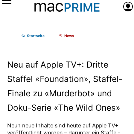
Menü
Anme
Start
seite
News
Neu auf Apple TV+: Dritte
Staffel «Foundation», Staffel-
Finale zu «Murderbot» und
Doku-Serie «The Wild Ones»
Neun neue Inhalte sind heute auf Apple TV+
veröffentlicht worden – darunter ein Staffel-