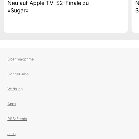
Neu auf Apple TV: S2-Finale zu
N
«Sugar»
S
Über macprime
Gönner-Abo
Werbung
Apps
RSS-Feeds
Jobs