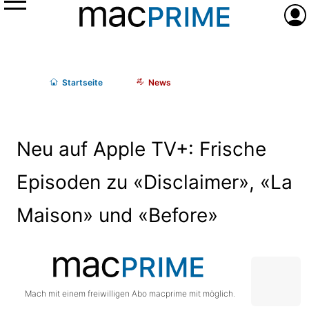
Menü
Anme
Start
seite
News
Neu auf Apple TV+: Frische
Episoden zu «Disclaimer», «La
Maison» und «Before»
Mach mit einem freiwilligen Abo macprime mit möglich.