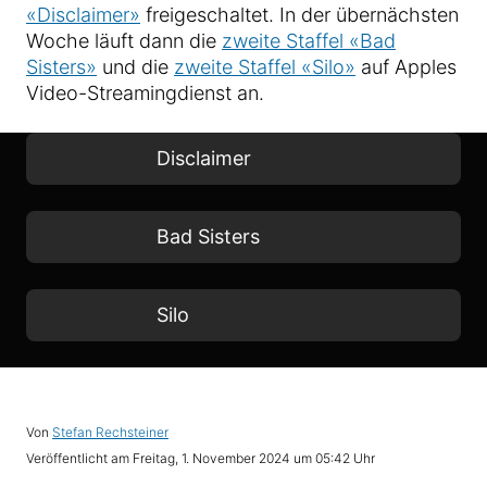
«Disclaimer»
freigeschaltet. In der übernächsten
Woche läuft dann die
zweite Staffel «Bad
Sisters»
und die
zweite Staffel «Silo»
auf Apples
Video-Streamingdienst an.
Disclaimer
Bad Sisters
Silo
Von
Stefan Rechsteiner
Veröffentlicht am
Freitag, 1. November 2024 um 05:42 Uhr