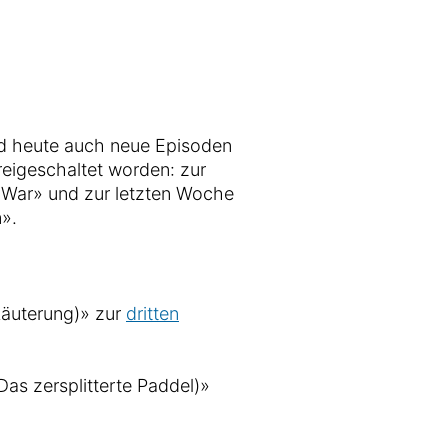
d heute auch neue Episoden
reigeschaltet worden: zur
f War» und zur letzten Woche
n».
Läuterung)» zur
dritten
as zersplitterte Paddel)»