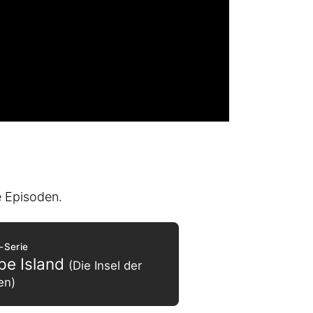
e Episoden.
-Serie
pe Island
(Die Insel der
en)