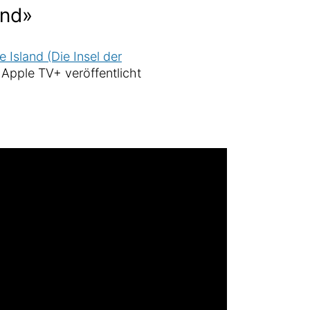
and»
Island (Die Insel der
f Apple TV+ veröffentlicht