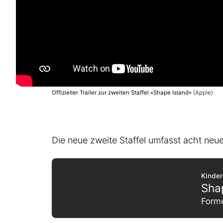
Offizieller Trailer zur zweiten Staffel «Shape Island»
(Apple)
Die neue zweite Staffel umfasst acht neu
Kinder
Sha
Form