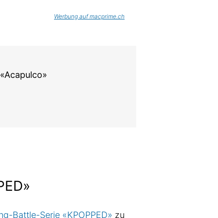
Werbung auf macprime.ch
 «Acapulco»
PPED»
ng-Battle-Serie «KPOPPED»
zu