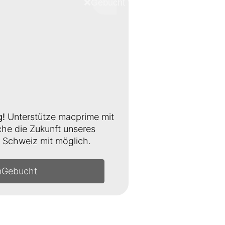
❌
Schliessen
g!
Unterstütze macprime mit
e die Zukunft unseres
Schweiz mit möglich.
n