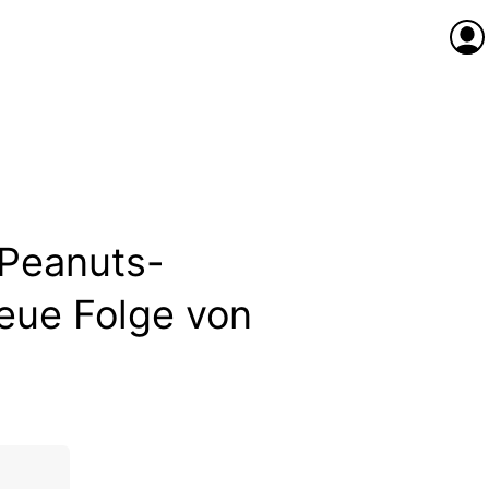
Anme
 Peanuts-
eue Folge von