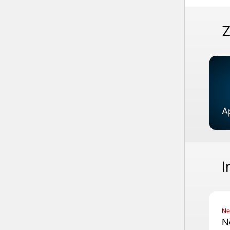
Z
A
I
N
N