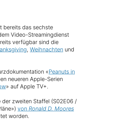
 bereits das sechste
 dem Video-Streamingdienst
eits verfügbar sind die
anksgiving
,
Weihnachten
und
Kurzdokumentation «
Peanuts in
den neueren Apple-Serien
ow
» auf Apple TV+.
 der zweiten Staffel (S02E06 /
Pläne»)
von
Ronald D. Moores
tet worden.