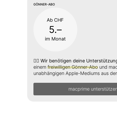
GÖNNER-ABO
Ab CHF
5.–
im Monat
👉🏼
Wir benötigen deine Unterstützun
einem
freiwilligen Gönner-Abo
und mach
unabhängigen Apple-Mediums aus der 
macprime unterstütze