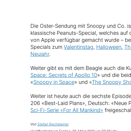
Die Oster-Sendung mit Snoopy und Co. ist
klassische Peanuts-Special, welches auf
von Apple verfügbar gemacht wurde – ber
Specials zum
Valentinstag
,
Halloween
,
Th
Neujahr
.
Weiter gibt es mit dem Beagle auch die 
Space: Secrets of Apollo 10
» und die bei
«
Snoopy in Space
» und «
The Snoopy Sh
Weiter ist heute auch die sechste Episode
206 «Best-Laid Plans», Deutsch: «Neue 
Sci-Fi-Serie «For All Mankind»
freigeschal
Von
Stefan Rechsteiner