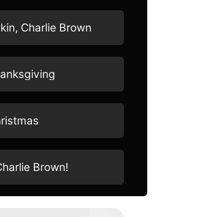
kin, Charlie Brown
hanksgiving
hristmas
harlie Brown!