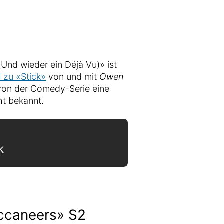
(Und wieder ein Déjà Vu)» ist
l zu «Stick»
von und mit
Owen
von der Comedy-Serie eine
ht bekannt.
k
ccaneers» S2