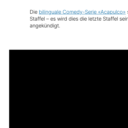
Die
bilinguale Comedy-Serie «Acapulco»
s
Staffel – es wird dies die letzte Staffel se
angekündigt.