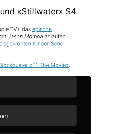
und «Stillwater» S4
pple TV+ das
epische
mit
Jason Momoa
anlaufen.
preisgekrönten Kinder-Serie
Blockbuster «F1 The Movie»
.
ser)