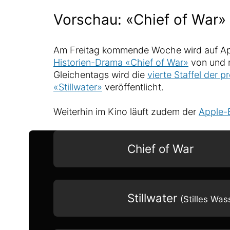
Vorschau: «Chief of War» 
Am Freitag kommende Woche wird auf A
Historien-Drama «Chief of War»
von und 
Gleichentags wird die
vierte Staffel der 
«Stillwater»
veröffentlicht.
Weiterhin im Kino läuft zudem der
Apple-
Chief of War
Stillwater
(Stilles Was