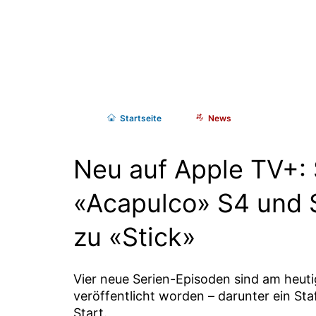
Start
seite
News
Neu auf Apple TV+: 
«Acapulco» S4 und S
zu «Stick»
Vier neue Serien-Episoden sind am heut
veröffentlicht worden – darunter ein Staf
Start.