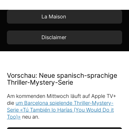
La Maison
Disclaimer
Vorschau: Neue spanisch-sprachige
Thriller-Mystery-Serie
Am kommenden Mittwoch läuft auf Apple TV+
die
um Barcelona spielende Thriller-Mystery-
Serie «Tú También lo Harías (You Would Do it
Too)»
neu an.