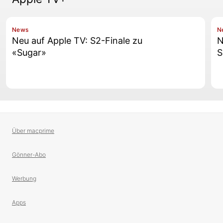
News
N
Neu auf Apple TV: S2-Finale zu
N
«Sugar»
S
Über macprime
Gönner-Abo
Werbung
Apps