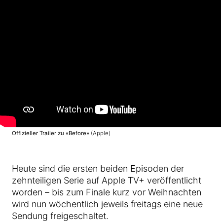
Offizieller Trailer zu «Before»
(Apple)
Heute sind die ersten beiden Episoden der
zehnteiligen Serie auf Apple TV+ veröffentlicht
worden – bis zum Finale kurz vor Weihnachten
wird nun wöchentlich jeweils freitags eine neue
Sendung freigeschaltet.