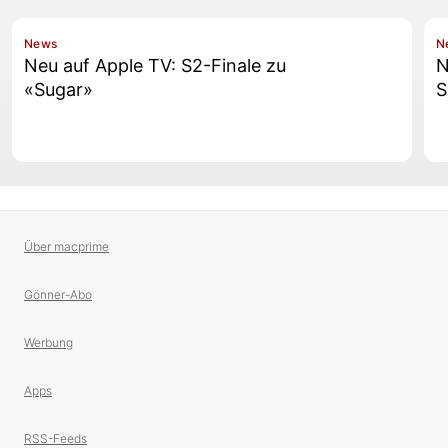
News
N
Neu auf Apple TV: S2-Finale zu
N
«Sugar»
S
Über macprime
Gönner-Abo
Werbung
Apps
RSS-Feeds