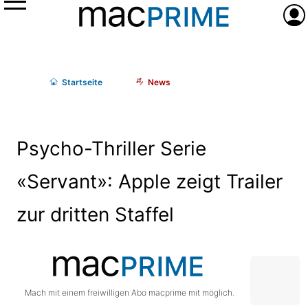
Menü
Anme
Start
seite
News
Psycho-Thriller Serie
«Servant»: Apple zeigt Trailer
zur dritten Staffel
Mach mit einem freiwilligen Abo macprime mit möglich.