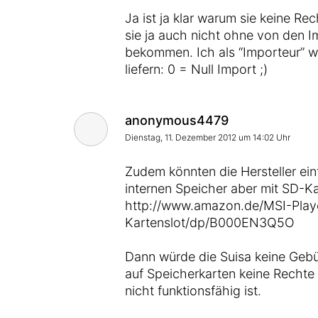
Ja ist ja klar warum sie keine R
sie ja auch nicht ohne von den I
bekommen. Ich als “Importeur” w
liefern: 0 = Null Import ;)
Kommentar von
anonymous4479
Dienstag, 11. Dezember 2012 um 14:02 Uhr
Zudem könnten die Hersteller ei
internen Speicher aber mit SD-Kar
http://www.amazon.de/MSI-Play
Kartenslot/dp/B000EN3Q5O
Dann würde die Suisa keine Gebü
auf Speicherkarten keine Rechte
nicht funktionsfähig ist.