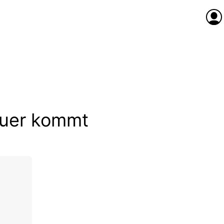
Anme
euer kommt