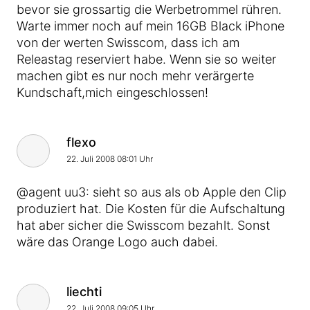
bevor sie grossartig die Werbetrommel rühren.
Warte immer noch auf mein 16GB Black iPhone
von der werten Swisscom, dass ich am
Releastag reserviert habe. Wenn sie so weiter
machen gibt es nur noch mehr verärgerte
Kundschaft,mich eingeschlossen!
Kommentar von
flexo
22. Juli 2008 08:01 Uhr
@agent uu3: sieht so aus als ob Apple den Clip
produziert hat. Die Kosten für die Aufschaltung
hat aber sicher die Swisscom bezahlt. Sonst
wäre das Orange Logo auch dabei.
Kommentar von
liechti
22. Juli 2008 09:05 Uhr