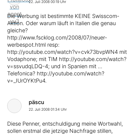
22. Juli 2008 00:19 Uhr
Die Werbung ist bestimmte KEINE Swisscom-
Aktion. Oder warum läuft in Italien die genau
gleiche?
http://www.fscklog.com/2008/07/neuer-
werbespot.html resp:
http://youtube.com/watch?v=cvk73bvpWN4 mit
Vodaphone; mit TIM http://youtube.com/watch?
v=ssvudqLDQ-4; und in Spanien mit …
Telefonica? http://youtube.com/watch?
v=_IUrOYKtPu4.
Kommentar von
päscu
22. Juli 2008 01:34 Uhr
Diese Penner, entschuldigung meine Wortwahl,
sollen erstmal die jetzige Nachfrage stillen,