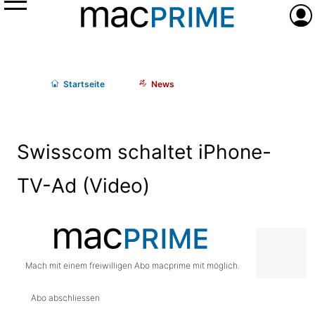
Menü
Anme
Start
seite
News
Swisscom schaltet iPhone-
TV-Ad (Video)
Mach mit einem freiwilligen Abo macprime mit möglich.
Abo abschliessen