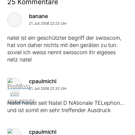
25 Kommentare
Kommentar von
banane
21. Juli 2008 22:23 Uhr
natel ist ein geschützter begriff der swisscom,
hat von daher nichts mit den geräten zu tun.
soviel ich weiss nennt swisscom ihr eigeses
netz natel
Kommentar von
cpaulmichl
21. Juli 2008 22:32 Uhr
Natel heisst seit Natel D NAtionale TELephon…
und ist somit ein sehr treffender Ausdruck
Kommentar von
cpaulmichl