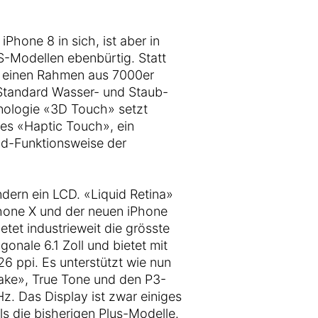
Phone 8 in sich, ist aber in
S-Modellen ebenbürtig. Statt
r einen Rahmen aus 7000er
Standard Wasser- und Staub-
hnologie «3D Touch» setzt
es «Haptic Touch», ein
ad-Funktionsweise der
ndern ein LCD. «Liquid Retina»
Phone X und der neuen iPhone
tet industrieweit die grösste
gonale 6.1 Zoll und bietet mit
326 ppi. Es unterstützt wie nun
ake», True Tone und den P3-
. Das Display ist zwar einiges
als die bisherigen Plus-Modelle.