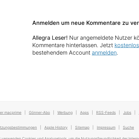
Anmelden um neue Kommentare zu ver
Allegra Leser!
Nur angemeldete Nutzer kö
Kommentare hinterlassen. Jetzt
kostenlos
bestehendem Account
anmelden
.
er macprime
Gönner-Abo
Werbung
Apps
RSS-Feeds
Jobs
tzungsbestimmungen
Apple History
Sitemap
Impressum
Suche
r verwenden Cookies und Analysetools, um die Nutzungsfreundlichkeit der Interne