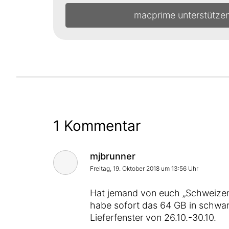
macprime unterstütze
1 Kommentar
Kommentar von
mjbrunner
Freitag, 19. Oktober 2018 um 13:56 Uhr
Hat jemand von euch „Schweizern“
habe sofort das 64 GB in schwarz
Lieferfenster von 26.10.-30.10.