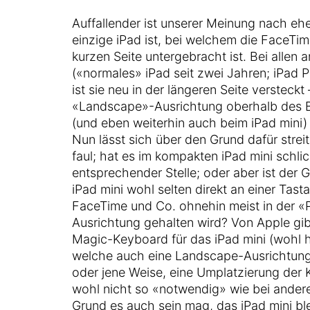
Auffallender ist unserer Meinung nach eh
einzige iPad ist, bei welchem die FaceTi
kurzen Seite untergebracht ist. Bei allen
(«normales» iPad seit zwei Jahren; iPad P
ist sie neu in der längeren Seite versteckt –
«Landscape»-Ausrichtung oberhalb des Bi
(und eben weiterhin auch beim iPad mini) l
Nun lässt sich über den Grund dafür strei
faul; hat es im kompakten iPad mini schlic
entsprechender Stelle; oder aber ist der G
iPad mini wohl selten direkt an einer Tast
FaceTime und Co. ohnehin meist in der «
Ausrichtung gehalten wird? Von Apple gib
Magic-Keyboard für das iPad mini (wohl 
welche auch eine Landscape-Ausrichtung
oder jene Weise, eine Umplatzierung der 
wohl nicht so «notwendig» wie bei ander
Grund es auch sein mag, das iPad mini blei