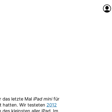
Anme
r das letzte Mal
iPad mini
für
t hatten. Wir testeten
2012
des kleinsten aller iPad. Im