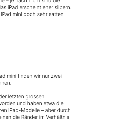
 – je nach Licht sind die
 iPad erscheint eher silbern.
m iPad mini doch sehr satten
d mini finden wir nur zwei
nnen.
der letzten grossen
eworden und haben etwa die
ren iPad-Modelle – aber durch
einen die Ränder im Verhältnis