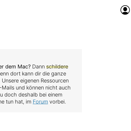
Anme
der dem Mac?
Dann
schildere
denn dort kann dir die ganze
. Unsere eigenen Ressourcen
 E-Mails und können nicht auch
au doch deshalb bei einem
me tun hat, im
Forum
vorbei.