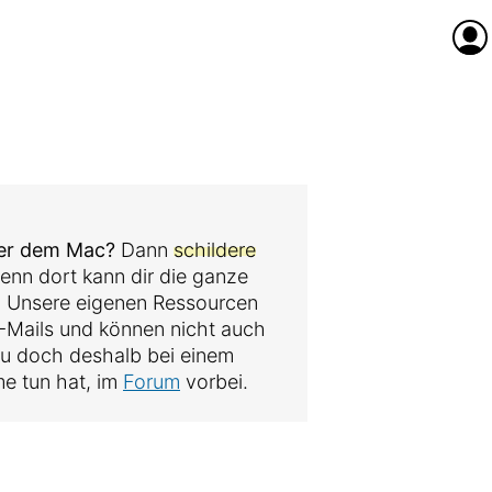
Anme
der dem Mac?
Dann
schildere
denn dort kann dir die ganze
. Unsere eigenen Ressourcen
 E-Mails und können nicht auch
au doch deshalb bei einem
me tun hat, im
Forum
vorbei.