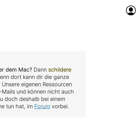
Anme
der dem Mac?
Dann
schildere
denn dort kann dir die ganze
. Unsere eigenen Ressourcen
 E-Mails und können nicht auch
au doch deshalb bei einem
me tun hat, im
Forum
vorbei.