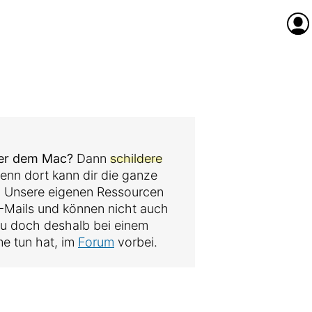
Anme
der dem Mac?
Dann
schildere
denn dort kann dir die ganze
. Unsere eigenen Ressourcen
 E-Mails und können nicht auch
au doch deshalb bei einem
me tun hat, im
Forum
vorbei.