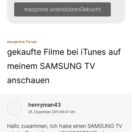
macprime unterstützen
macprime Forum
gekaufte Filme bei iTunes auf
meinem SAMSUNG TV
anschauen
VonAntwort von
henryman43
25. Dezember 2011 09:41 Uhr
Hallo zusammen, Ich habe einen SAMSUNG TV